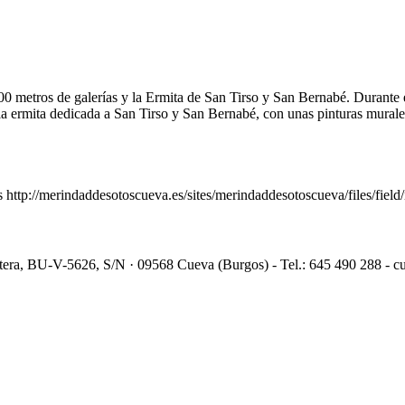
00 metros de galerías y la Ermita de San Tirso y San Bernabé. Durante e
 y la ermita dedicada a San Tirso y San Bernabé, con unas pinturas mura
ttp://merindaddesotoscueva.es/sites/merindaddesotoscueva/files/field/
etera, BU-V-5626, S/N · 09568 Cueva (Burgos) - Tel.: 645 490 288 -